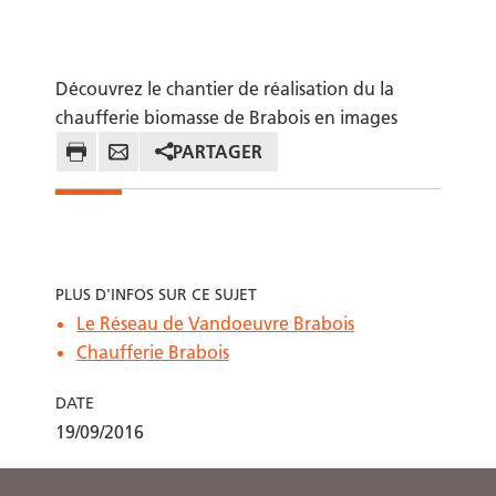
Découvrez le chantier de réalisation du la
Levage des structures métalliques de la
Les
chaufferie biomasse de Brabois en images
charpente
bio
PARTAGER
PLUS D'INFOS SUR CE SUJET
Le Réseau de Vandoeuvre Brabois
Chaufferie Brabois
DATE
19/09/2016