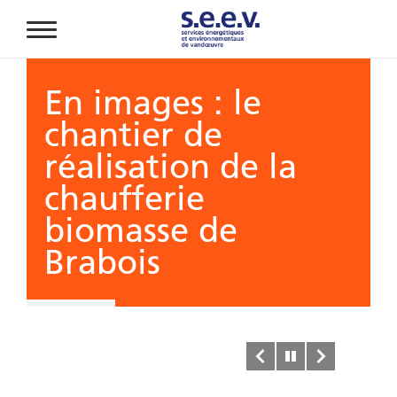
Aller au contenu principal
En images : le
chantier de
réalisation de la
chaufferie
biomasse de
Brabois