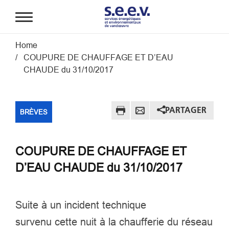
Aller au contenu principal
Fil d'Ariane
Home
​COUPURE DE CHAUFFAGE ET D’EAU
CHAUDE d​u ​31​/10/2017​
PARTAGER
BRÈVES
​COUPURE DE CHAUFFAGE ET
D’EAU CHAUDE d​u ​31​/10/2017​
Suite à un incident technique
survenu cette ​nuit à la chaufferie du réseau